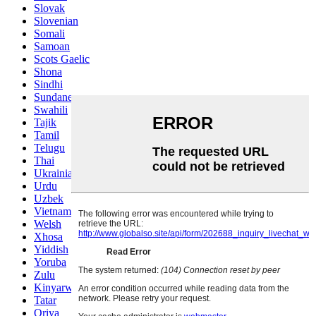
Slovak
Slovenian
Somali
Samoan
Scots Gaelic
Shona
Sindhi
Sundanese
Swahili
Tajik
Tamil
Telugu
Thai
Ukrainian
Urdu
Uzbek
Vietnamese
Welsh
Xhosa
Yiddish
Yoruba
Zulu
Kinyarwanda
Tatar
Oriya