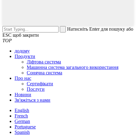
Натисніть Enter для пошуку або
ESC щоб закрити
TOP
додому
Продукти
Ліфтова система
Машинна система загального використання
Сонячна система
Про нас
Сертифікати
Послуги
Новини
Зв'яжіться з нами
English
French
German
Portuguese
Spanish