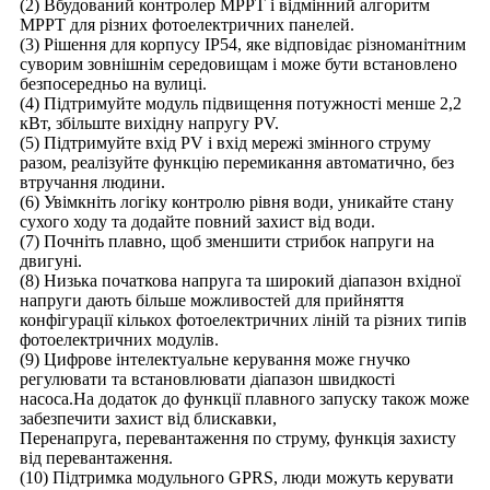
(2) Вбудований контролер MPPT і відмінний алгоритм
MPPT для різних фотоелектричних панелей.
(3) Рішення для корпусу IP54, яке відповідає різноманітним
суворим зовнішнім середовищам і може бути встановлено
безпосередньо на вулиці.
(4) Підтримуйте модуль підвищення потужності менше 2,2
кВт, збільште вихідну напругу PV.
(5) Підтримуйте вхід PV і вхід мережі змінного струму
разом, реалізуйте функцію перемикання автоматично, без
втручання людини.
(6) Увімкніть логіку контролю рівня води, уникайте стану
сухого ходу та додайте повний захист від води.
(7) Почніть плавно, щоб зменшити стрибок напруги на
двигуні.
(8) Низька початкова напруга та широкий діапазон вхідної
напруги дають більше можливостей для прийняття
конфігурації кількох фотоелектричних ліній та різних типів
фотоелектричних модулів.
(9) Цифрове інтелектуальне керування може гнучко
регулювати та встановлювати діапазон швидкості
насоса.На додаток до функції плавного запуску також може
забезпечити захист від блискавки,
Перенапруга, перевантаження по струму, функція захисту
від перевантаження.
(10) Підтримка модульного GPRS, люди можуть керувати