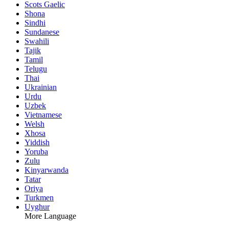
Scots Gaelic
Shona
Sindhi
Sundanese
Swahili
Tajik
Tamil
Telugu
Thai
Ukrainian
Urdu
Uzbek
Vietnamese
Welsh
Xhosa
Yiddish
Yoruba
Zulu
Kinyarwanda
Tatar
Oriya
Turkmen
Uyghur
More Language