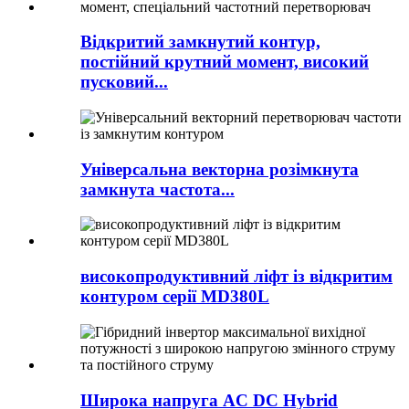
Відкритий замкнутий контур,
постійний крутний момент, високий
пусковий...
Універсальна векторна розімкнута
замкнута частота...
високопродуктивний ліфт із відкритим
контуром серії MD380L
Широка напруга AC DC Hybrid