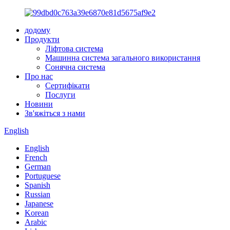
додому
Продукти
Ліфтова система
Машинна система загального використання
Сонячна система
Про нас
Сертифікати
Послуги
Новини
Зв'яжіться з нами
English
English
French
German
Portuguese
Spanish
Russian
Japanese
Korean
Arabic