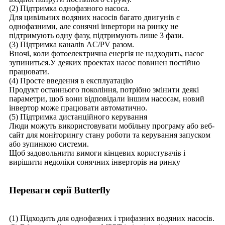
(2) Підтримка однофазного насоса.
Для цивільних водяних насосів багато двигунів є
однофазними, але сонячні інвертори на ринку не
підтримують одну фазу, підтримують лише 3 фази.
(3) Підтримка каналів AC/PV разом.
Вночі, коли фотоелектрична енергія не надходить, насос
зупиниться.У деяких проектах насос повинен постійно
працювати.
(4) Просте введення в експлуатацію
Продукт останнього покоління, потрібно змінити деякі
параметри, щоб вони відповідали іншим насосам, новий
інвертор може працювати автоматично.
(5) Підтримка дистанційного керування
Люди можуть використовувати мобільну програму або веб-
сайт для моніторингу стану роботи та керування запуском
або зупинкою системи.
Щоб задовольнити вимоги кінцевих користувачів і
вирішити недоліки сонячних інверторів на ринку
Переваги серії Butterfly
(1) Підходить для однофазних і трифазних водяних насосів.