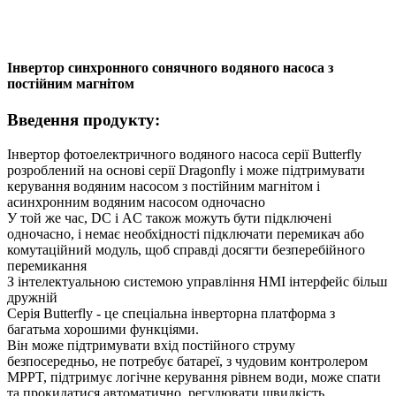
Інвертор синхронного сонячного водяного насоса з
постійним магнітом
Введення продукту:
Інвертор фотоелектричного водяного насоса серії Butterfly
розроблений на основі серії Dragonfly і може підтримувати
керування водяним насосом з постійним магнітом і
асинхронним водяним насосом одночасно
У той же час, DC і AC також можуть бути підключені
одночасно, і немає необхідності підключати перемикач або
комутаційний модуль, щоб справді досягти безперебійного
перемикання
З інтелектуальною системою управління HMI інтерфейс більш
дружній
Серія Butterfly - це спеціальна інверторна платформа з
багатьма хорошими функціями.
Він може підтримувати вхід постійного струму
безпосередньо, не потребує батареї, з чудовим контролером
MPPT, підтримує логічне керування рівнем води, може спати
та прокидатися автоматично, регулювати швидкість