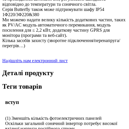
відповідно до температури та сонячного світла.
Серія Butterfly також може підтримувати шафу IP54
1Φ220/3Φ220&380
Ми можемо надати велику кількість додаткових частин, таких
як PV/AC модуль автоматичного перемикання, модуль
посилення для ≤ 2,2 кВт, додаткову частину GPRS для
монітора (програми та веб-сайт).
Кілька засобів захисту (зворотне підключення/перенапруга/
перегрів…)
Надішліть нам електронний лист
Деталі продукту
Теги товарів
вступ
(1) Зменшіть кількість фотоелектричних панелей
Оскільки загальний сонячний інвертор потребує високої
вхідної напруги постійного струму.